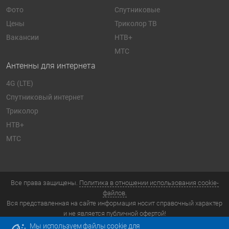
Фото
Спутниковые
Цены
Триколор ТВ
Вакансии
НТВ+
МТС
Антенны для интернета
4G (LTE)
Спутниковый интернет
Триколор
НТВ+
МТС
Все права защищены.
Политика в отношении использования cookie-
файлов.
Вся представленная на сайте информация носит справочный характер
и не является публичной офертой!
Компания «ТелеТочка» © 2026. Долгопрудный, улица Горького, 1с2
Мы используем файлы cookie для