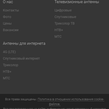
О нас
Телевизионные антенны
Контакты
Цифровые
Фото
Спутниковые
Цены
Триколор ТВ
Вакансии
НТВ+
МТС
Антенны для интернета
4G (LTE)
Спутниковый интернет
Триколор
НТВ+
МТС
Все права защищены.
Политика в отношении использования cookie-
файлов.
Вся представленная на сайте информация носит справочный характер