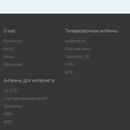
О нас
Телевизионные антенны
Контакты
Цифровые
Фото
Спутниковые
Цены
Триколор ТВ
Вакансии
НТВ+
МТС
Антенны для интернета
4G (LTE)
Спутниковый интернет
Триколор
НТВ+
МТС