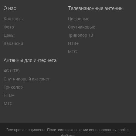
О нас
Телевизионные антенны
Контакты
Цифровые
Фото
Спутниковые
Цены
Триколор ТВ
Вакансии
НТВ+
МТС
Антенны для интернета
4G (LTE)
Спутниковый интернет
Триколор
НТВ+
МТС
Все права защищены.
Политика в отношении использования cookie-
файлов.